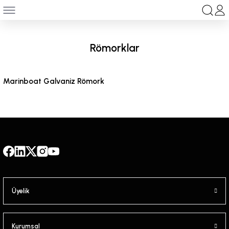
Geri Dön
anları
Römorklar
ksesuar
Marinboat Galvaniz Römork
Üyelik
Kurumsal