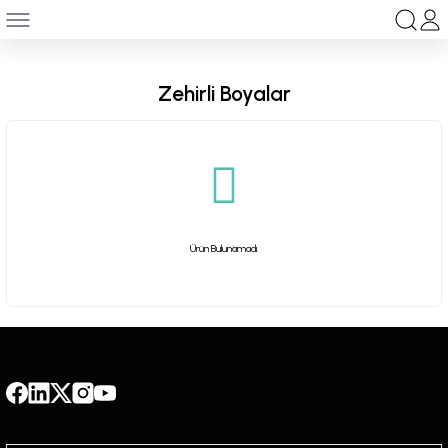
Geri Dön
anları
Zehirli Boyalar
ksesuar
Ürün Bulunamadı.